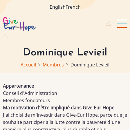
Aller
English
French
au
contenu
principal
Dominique Levieil
Accueil
Membres
Dominique Levieil
Appartenance
Conseil d'Administration
Membres fondateurs
Ma motivation d'être impliqué dans Give-Eur Hope
J'ai choisi de m'investir dans Give-Eur Hope, parce que je
souhaite participer à la lutte contre la pauvreté d'une
manière plus constructive, plus durable et plus